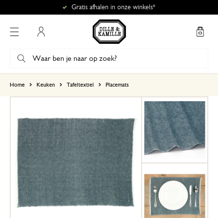
Gratis afhalen in onze winkels*
Mijn account
gebaseerd op 0 beoordeling
Home
Keuken
Tafeltextiel
Placemats