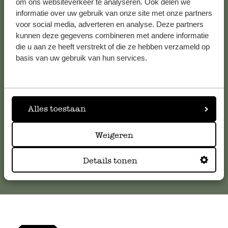
om ons websiteverkeer te analyseren. Ook delen we
informatie over uw gebruik van onze site met onze partners
voor social media, adverteren en analyse. Deze partners
Klantenservice
kunnen deze gegevens combineren met andere informatie
die u aan ze heeft verstrekt of die ze hebben verzameld op
Voor vragen, tips of hulp kun je contact opnemen met onze
basis van uw gebruik van hun services.
klantenservice. Of bekijk hier het antwoord op de
meestgestelde vragen
.
Alles toestaan
klantenservice@dille-kamille.com
Weigeren
Online Klantenservice
Details tonen