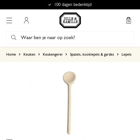
100 dagen bedenktijd
Mijn account
gebaseerd op 2 beoordelingen
Home
Keuken
Keukengerei
Spatels, kooklepels & gardes
Lepels
5
4
3
2
1
16 juni 2026
Enkel een score, geen toelichting gege