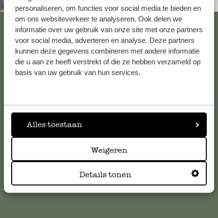
Altijd in de buurt
personaliseren, om functies voor social media te bieden en
om ons websiteverkeer te analyseren. Ook delen we
Bekijk alle 62 winkels
informatie over uw gebruik van onze site met onze partners
voor social media, adverteren en analyse. Deze partners
kunnen deze gegevens combineren met andere informatie
die u aan ze heeft verstrekt of die ze hebben verzameld op
Klantenservice
basis van uw gebruik van hun services.
Voor vragen, tips of hulp kun je contact opnemen met onze
klantenservice. Of bekijk hier het antwoord op de
meestgestelde vragen
.
Alles toestaan
klantenservice@dille-kamille.com
Weigeren
Online Klantenservice
Details tonen