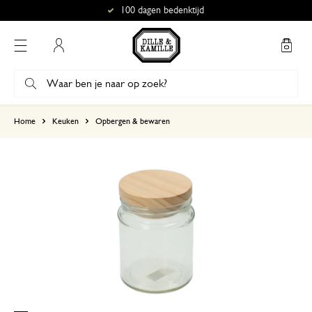
100 dagen bedenktijd
Mijn account
gebaseerd op 2 beoordelingen
Home
Keuken
Opbergen & bewaren
5
4
3
2
1
18 november 2024
Enkel een score, geen toelichting gege