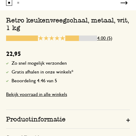
Retro keukenweegschaal, metaal, wit,
1 kg
13 december 2024
Enkel een score, geen toelichting gege
4.00 (5)
22,95
12 september 2025
Zo snel mogelijk verzonden
Enkel een score, geen toelichting gege
Gratis afhalen in onze winkels*
Beoordeling 4.46 van 5
Bekijk voorraad in alle winkels
28 mei 2024
Enkel een score, geen toelichting gege
Productinformatie
Want ik heb m nog helemaal 