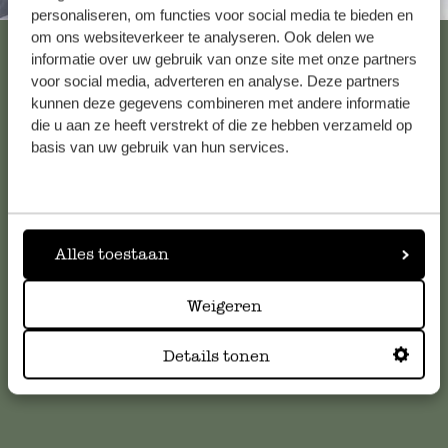
Altijd in de buurt
personaliseren, om functies voor social media te bieden en
om ons websiteverkeer te analyseren. Ook delen we
Bekijk alle 62 winkels
informatie over uw gebruik van onze site met onze partners
voor social media, adverteren en analyse. Deze partners
kunnen deze gegevens combineren met andere informatie
die u aan ze heeft verstrekt of die ze hebben verzameld op
Klantenservice
basis van uw gebruik van hun services.
Voor vragen, tips of hulp kun je contact opnemen met onze
klantenservice. Of bekijk hier het antwoord op de
meestgestelde vragen
.
Alles toestaan
klantenservice@dille-kamille.com
Weigeren
Online Klantenservice
Details tonen