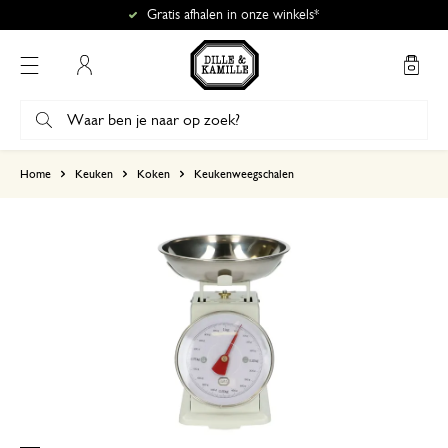
Gratis afhalen in onze winkels*
Mijn account
gebaseerd op 5 beoordelingen
Home
Keuken
Koken
Keukenweegschalen
5
4
3
2
1
28 oktober 2024
Enkel een score, geen toelichting gege