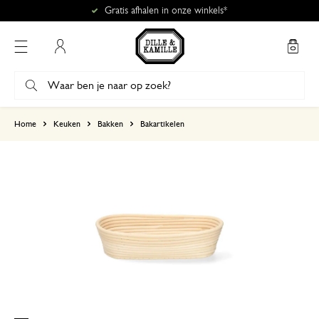
Gratis afhalen in onze winkels*
Mijn account
gebaseerd op 0 beoordeling
Home
Keuken
Bakken
Bakartikelen