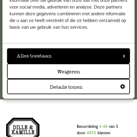
Klantenservice
informatie over uw gebruik van onze site met onze partners
voor social media, adverteren en analyse. Deze partners
kunnen deze gegevens combineren met andere informatie
Voor vragen, tips of hulp kun je contact opnemen met onze
die u aan ze heeft verstrekt of die ze hebben verzameld op
klantenservice. Of bekijk hier het antwoord op de
basis van uw gebruik van hun services.
meestgestelde vragen
.
klantenservice@dille-kamille.com
Alles toestaan
Online Klantenservice
Weigeren
Details tonen
Beoordeling
4.46
van 5
door
4055
klanten