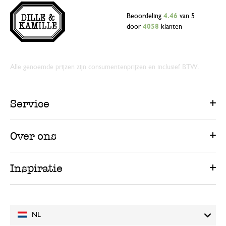
Beoordeling
4.46
van 5
door
4058
klanten
Alle genoemde prijzen zijn consumentenprijzen en inclusief BTW.
Service
Over ons
Inspiratie
NL