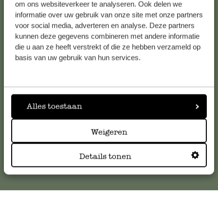
om ons websiteverkeer te analyseren. Ook delen we
informatie over uw gebruik van onze site met onze partners
voor social media, adverteren en analyse. Deze partners
Klantenservice
kunnen deze gegevens combineren met andere informatie
die u aan ze heeft verstrekt of die ze hebben verzameld op
basis van uw gebruik van hun services.
Voor vragen, tips of hulp kun je contact opnemen met onze
klantenservice. Of bekijk hier het antwoord op de
meestgestelde vragen
.
Alles toestaan
klantenservice@dille-kamille.com
Weigeren
Online Klantenservice
Details tonen