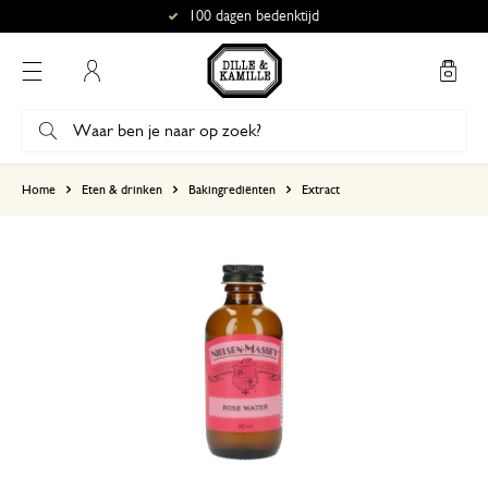
100 dagen bedenktijd
Mijn account
gebaseerd op 0 beoordeling
Home
Eten & drinken
Bakingrediënten
Extract