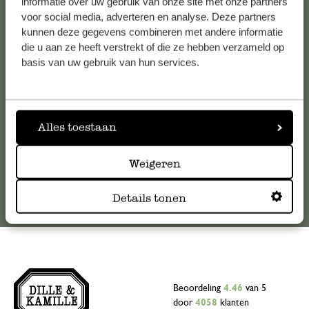
Klantenservice
informatie over uw gebruik van onze site met onze partners
voor social media, adverteren en analyse. Deze partners
kunnen deze gegevens combineren met andere informatie
Voor vragen, tips of hulp kun je contact opnemen met onze
die u aan ze heeft verstrekt of die ze hebben verzameld op
klantenservice. Of bekijk hier het antwoord op de
basis van uw gebruik van hun services.
meestgestelde vragen
.
klantenservice@dille-kamille.com
Alles toestaan
Online Klantenservice
Weigeren
Details tonen
Beoordeling
4.46
van 5
door
4058
klanten