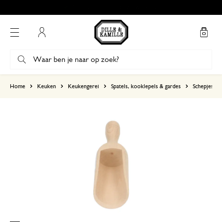
Zo snel mogelijk verzonden
Mijn account
gebaseerd op 0 beoordeling
Home
Keuken
Keukengerei
Spatels, kooklepels & gardes
Schepjes