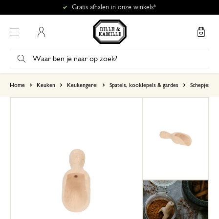
Gratis afhalen in onze winkels*
Mijn account
gebaseerd op 4 beoordelingen
Home
Keuken
Keukengerei
Spatels, kooklepels & gardes
Schepjes
5
4
3
2
1
10 december 2024
Enkel een score, geen toelichting gege