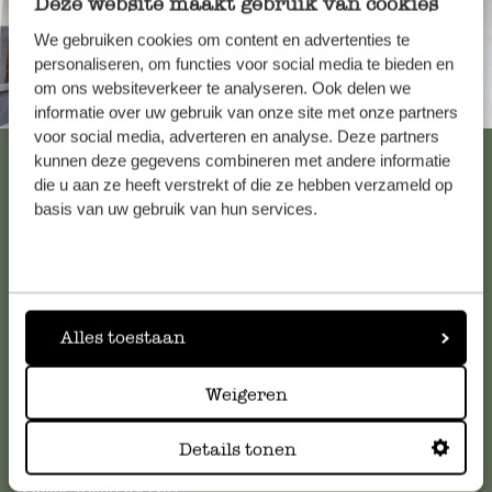
Deze website maakt gebruik van cookies
We gebruiken cookies om content en advertenties te
personaliseren, om functies voor social media te bieden en
om ons websiteverkeer te analyseren. Ook delen we
Altijd in de buurt
informatie over uw gebruik van onze site met onze partners
voor social media, adverteren en analyse. Deze partners
Bekijk alle 62 winkels
kunnen deze gegevens combineren met andere informatie
die u aan ze heeft verstrekt of die ze hebben verzameld op
basis van uw gebruik van hun services.
Klantenservice
Voor vragen, tips of hulp kun je contact opnemen met onze
klantenservice. Of bekijk hier het antwoord op de
Alles toestaan
meestgestelde vragen
.
Weigeren
klantenservice@dille-kamille.com
Details tonen
Online Klantenservice