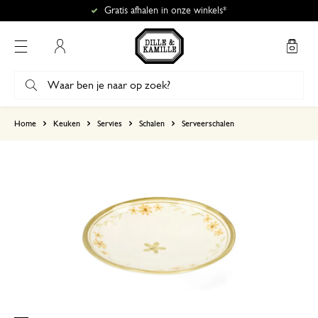
Gratis afhalen in onze winkels*
Mijn account
gebaseerd op 1 beoordeling
Home
Keuken
Servies
Schalen
Serveerschalen
5
4
3
2
1
Prachtige schaal
24 juli 2026