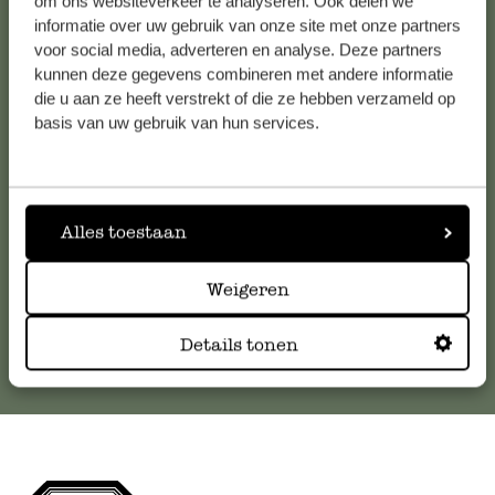
om ons websiteverkeer te analyseren. Ook delen we
informatie over uw gebruik van onze site met onze partners
voor social media, adverteren en analyse. Deze partners
Klantenservice
kunnen deze gegevens combineren met andere informatie
die u aan ze heeft verstrekt of die ze hebben verzameld op
Voor vragen, tips of hulp kun je contact opnemen met onze
basis van uw gebruik van hun services.
klantenservice. Of bekijk hier het antwoord op de
meestgestelde vragen
.
Alles toestaan
klantenservice@dille-kamille.com
Weigeren
Online Klantenservice
Details tonen