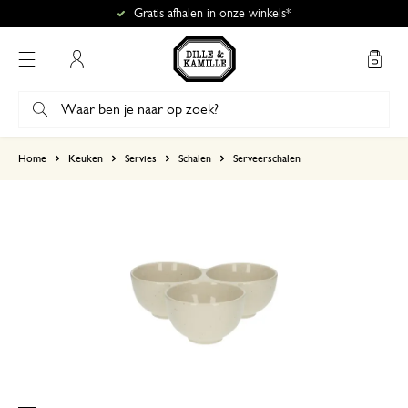
Gratis afhalen in onze winkels*
Mijn account
gebaseerd op 0 beoordeling
Home
Keuken
Servies
Schalen
Serveerschalen