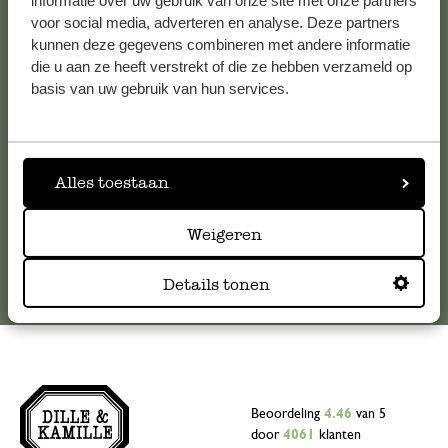
Klantenservice
informatie over uw gebruik van onze site met onze partners
voor social media, adverteren en analyse. Deze partners
kunnen deze gegevens combineren met andere informatie
Voor vragen, tips of hulp kun je contact opnemen met onze
die u aan ze heeft verstrekt of die ze hebben verzameld op
klantenservice. Of bekijk hier het antwoord op de
basis van uw gebruik van hun services.
meestgestelde vragen
.
klantenservice@dille-kamille.com
Alles toestaan
Online Klantenservice
Weigeren
Details tonen
Beoordeling
4.46
van 5
door
4061
klanten