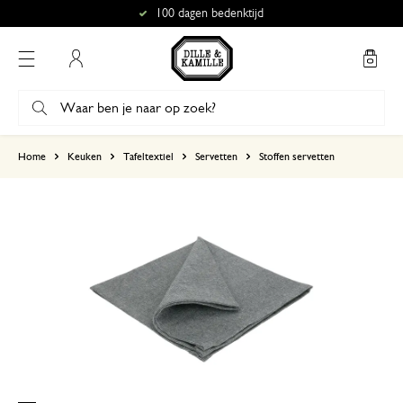
100 dagen bedenktijd
Mijn account
gebaseerd op 1 beoordeling
Home
Keuken
Tafeltextiel
Servetten
Stoffen servetten
5
4
3
2
1
Mooi
4 augustus 2023