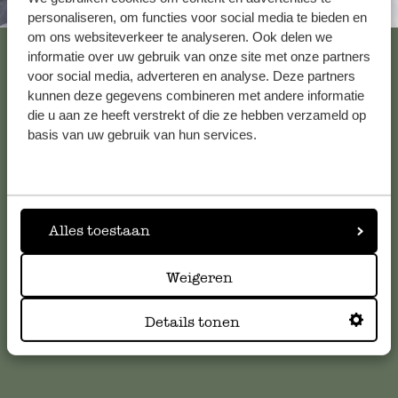
Altijd in de buurt
personaliseren, om functies voor social media te bieden en
om ons websiteverkeer te analyseren. Ook delen we
Bekijk alle 62 winkels
informatie over uw gebruik van onze site met onze partners
voor social media, adverteren en analyse. Deze partners
kunnen deze gegevens combineren met andere informatie
die u aan ze heeft verstrekt of die ze hebben verzameld op
Klantenservice
basis van uw gebruik van hun services.
Voor vragen, tips of hulp kun je contact opnemen met onze
klantenservice. Of bekijk hier het antwoord op de
meestgestelde vragen
.
Alles toestaan
klantenservice@dille-kamille.com
Weigeren
Online Klantenservice
Details tonen