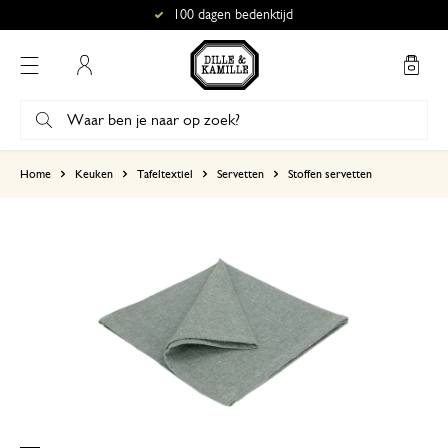
100 dagen bedenktijd
Mijn account
gebaseerd op 2 beoordelingen
Home
Keuken
Tafeltextiel
Servetten
Stoffen servetten
5
4
3
2
1
21 november 2024
Enkel een score, geen toelichting gege