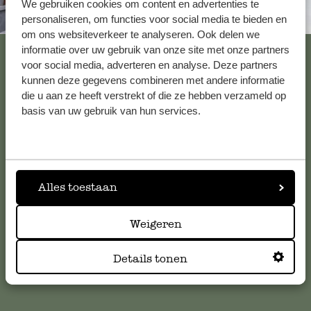
We gebruiken cookies om content en advertenties te
Altijd in de buurt
personaliseren, om functies voor social media te bieden en
om ons websiteverkeer te analyseren. Ook delen we
Bekijk alle 62 winkels
informatie over uw gebruik van onze site met onze partners
voor social media, adverteren en analyse. Deze partners
kunnen deze gegevens combineren met andere informatie
die u aan ze heeft verstrekt of die ze hebben verzameld op
Klantenservice
basis van uw gebruik van hun services.
Voor vragen, tips of hulp kun je contact opnemen met onze
klantenservice. Of bekijk hier het antwoord op de
meestgestelde vragen
.
Alles toestaan
klantenservice@dille-kamille.com
Weigeren
Details tonen
Online Klantenservice