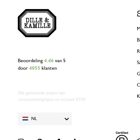
M
B
R
Beoordeling
4.46
van 5
S
door
4055
klanten
G
O
Alle genoemde prijzen zijn
K
consumentenprijzen en inclusief BTW.
NL