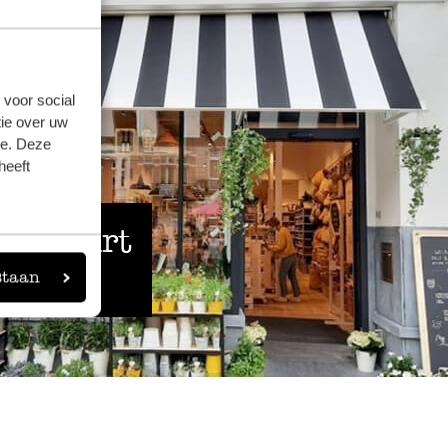
 voor social
ie over uw
se. Deze
heeft
 de buurt
staan