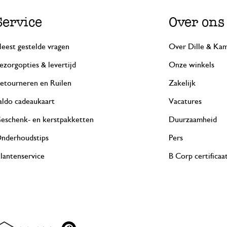
Service
Over ons
eest gestelde vragen
Over Dille & Kam
ezorgopties & levertijd
Onze winkels
etourneren en Ruilen
Zakelijk
aldo cadeaukaart
Vacatures
eschenk- en kerstpakketten
Duurzaamheid
nderhoudstips
Pers
lantenservice
B Corp certificaa