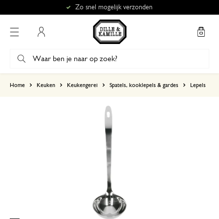
Zo snel mogelijk verzonden
Mijn account
gebaseerd op 5 beoordelingen
Home
Keuken
Keukengerei
Spatels, kooklepels & gardes
Lepels
5
4
3
2
1
29 maart 2025
Enkel een score, geen toelichting gege