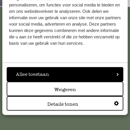
Altijd in de buurt
personaliseren, om functies voor social media te bieden en
om ons websiteverkeer te analyseren. Ook delen we
Bekijk alle 62 winkels
informatie over uw gebruik van onze site met onze partners
voor social media, adverteren en analyse. Deze partners
kunnen deze gegevens combineren met andere informatie
die u aan ze heeft verstrekt of die ze hebben verzameld op
Klantenservice
basis van uw gebruik van hun services.
Voor vragen, tips of hulp kun je contact opnemen met onze
klantenservice. Of bekijk hier het antwoord op de
meestgestelde vragen
.
Alles toestaan
klantenservice@dille-kamille.com
Weigeren
Online Klantenservice
Details tonen