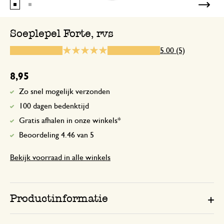
Soeplepel Forte, rvs
20 februari 2024
5.00 (5)
Enkel een score, geen toelichting gege
8,95
Zo snel mogelijk verzonden
16 juni 2026
100 dagen bedenktijd
Enkel een score, geen toelichting gege
Gratis afhalen in onze winkels*
Beoordeling 4.46 van 5
Bekijk voorraad in alle winkels
17 augustus 2025
Enkel een score, geen toelichting gege
Productinformatie
20 december 2025