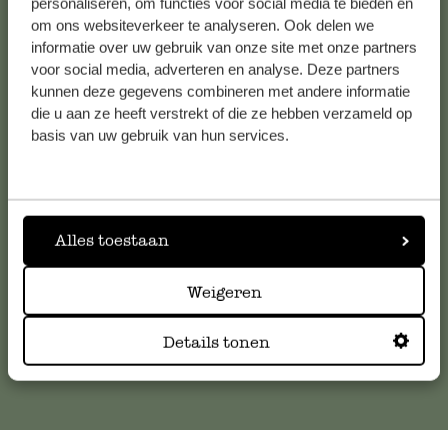
personaliseren, om functies voor social media te bieden en
Bekijk alle 62 winkels
om ons websiteverkeer te analyseren. Ook delen we
informatie over uw gebruik van onze site met onze partners
voor social media, adverteren en analyse. Deze partners
kunnen deze gegevens combineren met andere informatie
Klantenservice
die u aan ze heeft verstrekt of die ze hebben verzameld op
basis van uw gebruik van hun services.
Voor vragen, tips of hulp kun je contact opnemen met onze
klantenservice. Of bekijk hier het antwoord op de
meestgestelde vragen
.
Alles toestaan
klantenservice@dille-kamille.com
Weigeren
Online Klantenservice
Details tonen