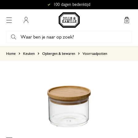
100 dagen bedenktijd
Mijn account
gebaseerd op 5 beoordelingen
Home
Keuken
Opbergen & bewaren
Voorraadpotten
5
4
3
2
1
26 oktober 2024
Enkel een score, geen toelichting gege