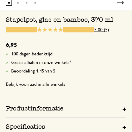
Stapelpot, glas en bamboe, 370 ml
7 december 2023
5.00 (5)
Enkel een score, geen toelichting gege
6,95
100 dagen bedenktijd
28 december 2023
Gratis afhalen in onze winkels*
Enkel een score, geen toelichting gege
Beoordeling 4.45 van 5
Bekijk voorraad in alle winkels
Heel handige
26 juli 2026
Productinformatie
Heel handige ,omdat ze stapelbaar zijn .
Specificaties