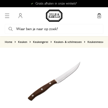
Gratis afhalen in onze winkels*
Mijn account
gebaseerd op 1 beoordeling
Home
Keuken
Keukengerei
Keuken- & schilmessen
Keukenmessen
5
4
3
2
1
29 januari 2025
Enkel een score, geen toelichting gege