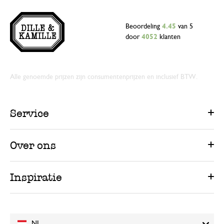
Beoordeling
4.45
van 5
door
4052
klanten
Alle genoemde prijzen zijn consumentenprijzen en inclusief BTW.
Service
Over ons
Inspiratie
NL