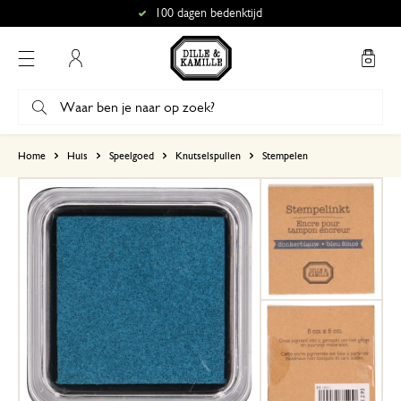
100 dagen bedenktijd
Mijn account
gebaseerd op 0 beoordeling
Home
Huis
Speelgoed
Knutselspullen
Stempelen