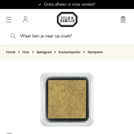
Gratis afhalen in onze winkels*
Mijn account
gebaseerd op 0 beoordeling
Home
Huis
Speelgoed
Knutselspullen
Stempelen