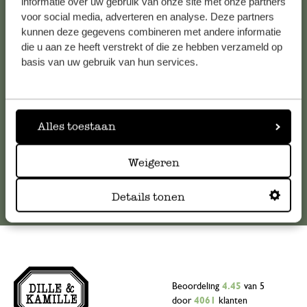
Klantenservice
informatie over uw gebruik van onze site met onze partners
voor social media, adverteren en analyse. Deze partners
kunnen deze gegevens combineren met andere informatie
Voor vragen, tips of hulp kun je contact opnemen met onze
die u aan ze heeft verstrekt of die ze hebben verzameld op
klantenservice. Of bekijk hier het antwoord op de
basis van uw gebruik van hun services.
meestgestelde vragen
.
klantenservice@dille-kamille.com
Alles toestaan
Online Klantenservice
Weigeren
Details tonen
Beoordeling
4.45
van 5
door
4061
klanten