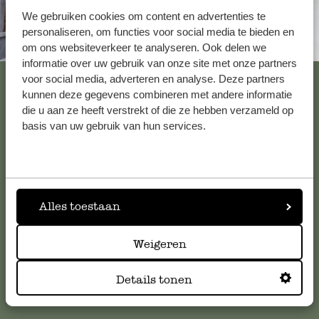
We gebruiken cookies om content en advertenties te
personaliseren, om functies voor social media te bieden en
Altijd in de buurt
om ons websiteverkeer te analyseren. Ook delen we
informatie over uw gebruik van onze site met onze partners
Bekijk alle 62 winkels
voor social media, adverteren en analyse. Deze partners
kunnen deze gegevens combineren met andere informatie
die u aan ze heeft verstrekt of die ze hebben verzameld op
basis van uw gebruik van hun services.
Klantenservice
Voor vragen, tips of hulp kun je contact opnemen met onze
klantenservice. Of bekijk hier het antwoord op de
Alles toestaan
meestgestelde vragen
.
Weigeren
klantenservice@dille-kamille.com
Details tonen
Online Klantenservice