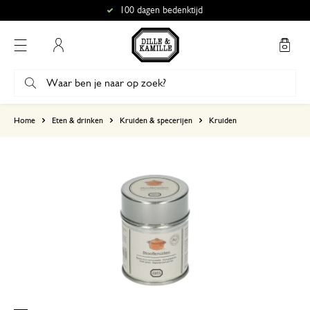
100 dagen bedenktijd
Mijn account
gebaseerd op 2 beoordelingen
Home
Eten & drinken
Kruiden & specerijen
Kruiden
5
4
3
2
1
26 januari 2026
Enkel een score, geen toelichting gege