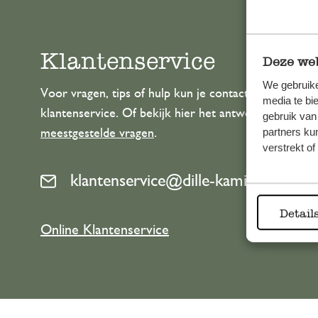
Klantenservice
Deze web
We gebruike
Voor vragen, tips of hulp kun je contact opnemen m
media te bi
klantenservice. Of bekijk hier het antwoord op de
gebruik van
partners ku
meestgestelde vragen
.
verstrekt o
klantenservice@dille-kamille.com
Detail
Online Klantenservice