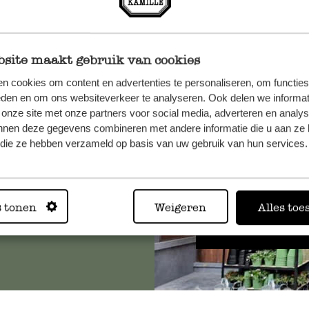
site maakt gebruik van cookies
n cookies om content en advertenties te personaliseren, om functies
et onze
eden en om ons websiteverkeer te analyseren. Ook delen we informat
 onze site met onze partners voor social media, adverteren en analy
nnen deze gegevens combineren met andere informatie die u aan ze 
f die ze hebben verzameld op basis van uw gebruik van hun services.
Altijd in
s tonen
Weigeren
Alles toe
Bekijk alle 62 winkels