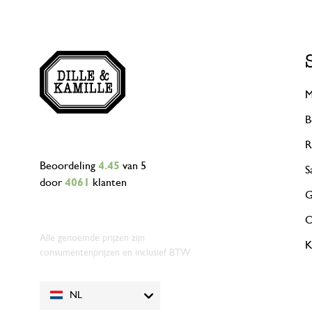
M
B
R
Beoordeling
4.45
van 5
S
door
4061
klanten
G
O
Alle genoemde prijzen zijn
K
consumentenprijzen en inclusief BTW.
NL