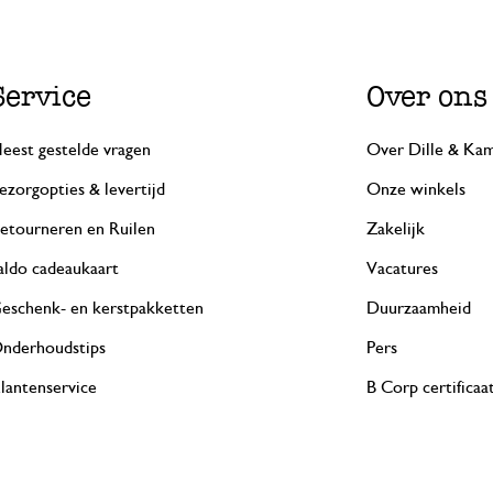
Service
Over ons
eest gestelde vragen
Over Dille & Kam
ezorgopties & levertijd
Onze winkels
etourneren en Ruilen
Zakelijk
aldo cadeaukaart
Vacatures
eschenk- en kerstpakketten
Duurzaamheid
nderhoudstips
Pers
lantenservice
B Corp certificaa