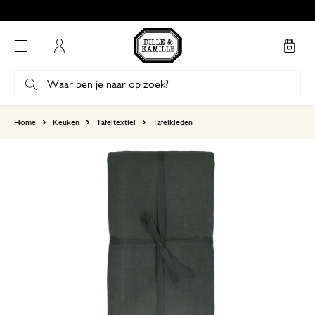
Gratis afhalen in onze winkels*
Mijn account
gebaseerd op 1 beoordeling
Home
Keuken
Tafeltextiel
Tafelkleden
5
4
3
2
1
DHL zegt dat ik het heb ontv
maar…