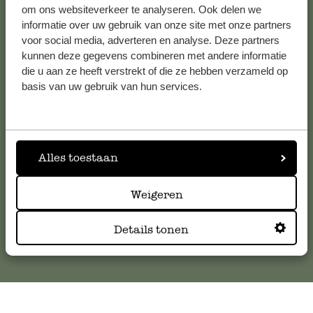
om ons websiteverkeer te analyseren. Ook delen we
informatie over uw gebruik van onze site met onze partners
voor social media, adverteren en analyse. Deze partners
Klantenservice
kunnen deze gegevens combineren met andere informatie
die u aan ze heeft verstrekt of die ze hebben verzameld op
basis van uw gebruik van hun services.
Voor vragen, tips of hulp kun je contact opnemen met onze
klantenservice. Of bekijk hier het antwoord op de
meestgestelde vragen
.
Alles toestaan
klantenservice@dille-kamille.com
Weigeren
Online Klantenservice
Details tonen