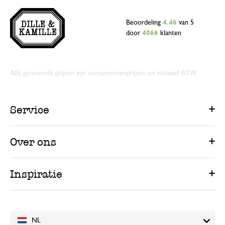
Beoordeling
4.46
van 5
door
4066
klanten
Alle genoemde prijzen zijn consumentenprijzen en inclusief BTW.
Service
Over ons
Inspiratie
NL