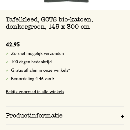
22 november 2024
DHL zegt dat ik het heb ontvangen maar
Tafelkleed, GOTS bio-katoen,
binnen gehad!
donkergroen, 145 x 300 cm
Antwoord van Dille & Kamille
42,95
13 december 2024
Zo snel mogelijk verzonden
Bedankt voor de beoordeling. We z
mailwisseling dat het uiteindelijk to
100 dagen bedenktijd
goed gekomen. Veel plezier met de
Gratis afhalen in onze winkels*
bestelling!
Beoordeling 4.46 van 5
Bekijk voorraad in alle winkels
Productinformatie