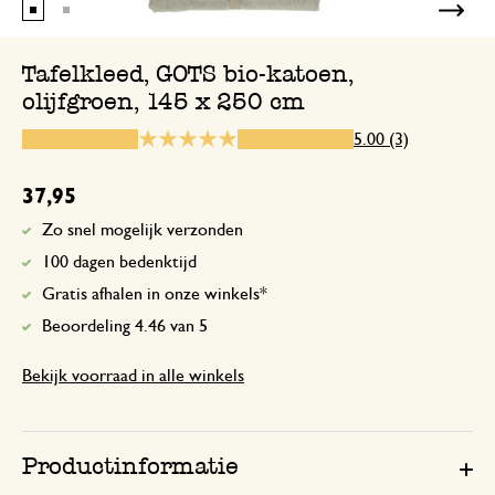
Ben heel tevreden over de stof en olijf
Tafelkleed, GOTS bio-katoen,
Prachtig tafelkleed
olijfgroen, 145 x 250 cm
5.00 (3)
1 mei 2025
Prachtig tafelkleed
37,95
Zo snel mogelijk verzonden
Prachtige kleur tafelkleed
100 dagen bedenktijd
Gratis afhalen in onze winkels*
20 januari 2026
Beoordeling 4.46 van 5
Prachtige kleur, mooie kwaliteit, staat 
Bekijk voorraad in alle winkels
Productinformatie