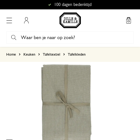
100 dagen bedenktijd
Mijn account
gebaseerd op 3 beoordelingen
Home
Keuken
Tafeltextiel
Tafelkleden
5
4
3
2
1
Ben heel tevreden over de sto
17 december 2023