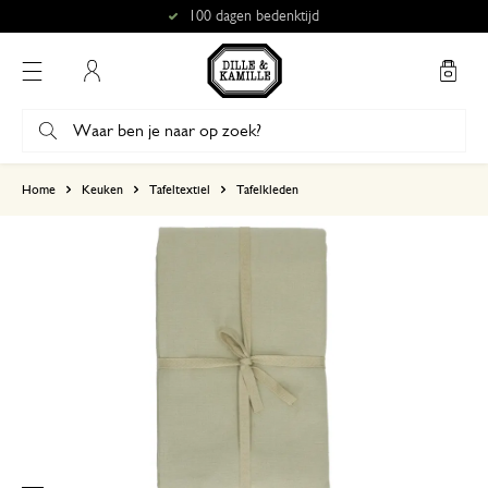
100 dagen bedenktijd
Mijn account
gebaseerd op 2 beoordelingen
Home
Keuken
Tafeltextiel
Tafelkleden
5
4
3
2
1
goed
25 augustus 2023