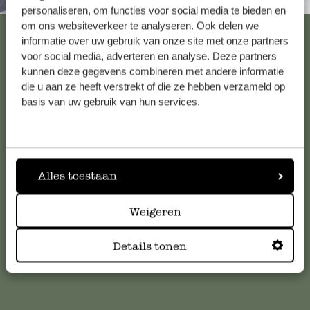
Altijd in de buurt
personaliseren, om functies voor social media te bieden en
om ons websiteverkeer te analyseren. Ook delen we
Bekijk alle 62 winkels
informatie over uw gebruik van onze site met onze partners
voor social media, adverteren en analyse. Deze partners
kunnen deze gegevens combineren met andere informatie
die u aan ze heeft verstrekt of die ze hebben verzameld op
Klantenservice
basis van uw gebruik van hun services.
Voor vragen, tips of hulp kun je contact opnemen met onze
klantenservice. Of bekijk hier het antwoord op de
meestgestelde vragen
.
Alles toestaan
klantenservice@dille-kamille.com
Weigeren
Online Klantenservice
Details tonen