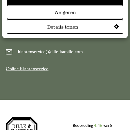
Klantenservice
Weigeren
Voor vragen, tips of hulp kun je contact opnemen met onze
Details tonen
klantenservice. Of bekijk hier het antwoord op de
meestgestelde vragen
.
klantenservice@dille-kamille.com
Online Klantenservice
Beoordeling
4.46
van 5