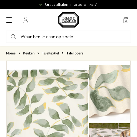
Gratis afhalen in onze winkels*
Mijn account
gebaseerd op 3 beoordelingen
Home
Keuken
Tafeltextiel
Tafellopers
5
4
3
2
1
De tafelloper gebruik ik op d
24 juni 2025