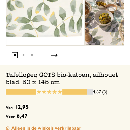
De tafelloper gebruik ik op de eetkamer
op een klein buiten- borrel- tafeltje. Ide
Voor de sier.
17 januari 2026
Voor de sier.
Tafelloper, GOTS bio-katoen, silhouet
blad, 50 x 145 cm
25 augustus 2025
Enkel een score, geen toelichting gege
4.67 (3)
12,95
Van
6,47
Voor
Alleen in de winkels verkrijgbaar