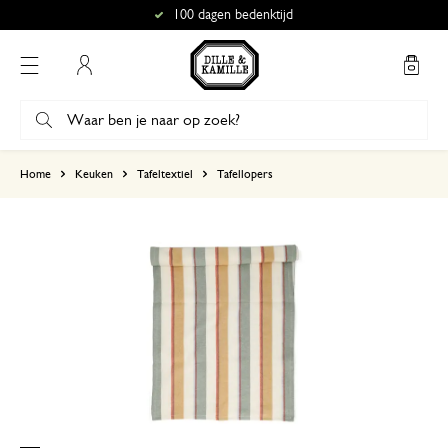
100 dagen bedenktijd
Mijn account
gebaseerd op 1 beoordeling
Home
Keuken
Tafeltextiel
Tafellopers
5
4
3
2
1
16 juli 2026
Enkel een score, geen toelichting gege