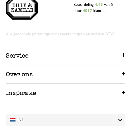
Beoordeling
4.45
van 5
door
4057
klanten
Alle genoemde prijzen zijn consumentenprijzen en inclusief BTW.
Service
Over ons
Inspiratie
NL