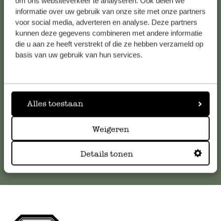
om ons websiteverkeer te analyseren. Ook delen we
informatie over uw gebruik van onze site met onze partners
voor social media, adverteren en analyse. Deze partners
Klantenservice
kunnen deze gegevens combineren met andere informatie
die u aan ze heeft verstrekt of die ze hebben verzameld op
Voor vragen, tips of hulp kun je contact opnemen met onze
basis van uw gebruik van hun services.
klantenservice. Of bekijk hier het antwoord op de
meestgestelde vragen
.
Alles toestaan
klantenservice@dille-kamille.com
Weigeren
Online Klantenservice
Details tonen