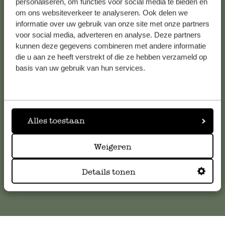
personaliseren, om functies voor social media te bieden en
Bekijk alle 62 winkels
om ons websiteverkeer te analyseren. Ook delen we
informatie over uw gebruik van onze site met onze partners
voor social media, adverteren en analyse. Deze partners
kunnen deze gegevens combineren met andere informatie
Klantenservice
die u aan ze heeft verstrekt of die ze hebben verzameld op
basis van uw gebruik van hun services.
Voor vragen, tips of hulp kun je contact opnemen met onze
klantenservice. Of bekijk hier het antwoord op de
meestgestelde vragen
.
Alles toestaan
klantenservice@dille-kamille.com
Weigeren
Online Klantenservice
Details tonen