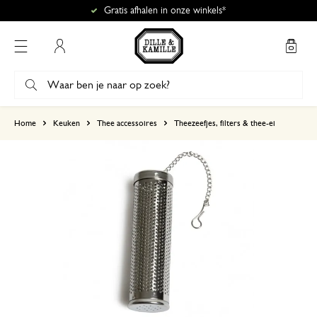
Gratis afhalen in onze winkels*
Mijn account
gebaseerd op 2 beoordelingen
Home
Keuken
Thee accessoires
Theezeefjes, filters & thee-ei
5
4
3
2
1
16 februari 2026
Enkel een score, geen toelichting gege