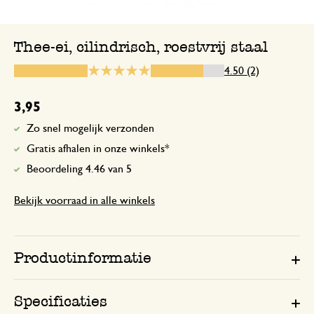
Sluit goed af
Thee-ei, cilindrisch, roestvrij staal
4.50 (2)
5 februari 2025
Sluit goed af
3,95
Zo snel mogelijk verzonden
Gratis afhalen in onze winkels*
Beoordeling 4.46 van 5
Bekijk voorraad in alle winkels
Productinformatie
Specificaties