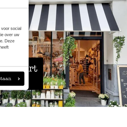
 voor social
ie over uw
se. Deze
heeft
 de buurt
staan