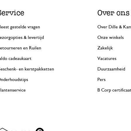
Service
Over ons
eest gestelde vragen
Over Dille & Kam
ezorgopties & levertijd
Onze winkels
etourneren en Ruilen
Zakelijk
aldo cadeaukaart
Vacatures
eschenk- en kerstpakketten
Duurzaamheid
nderhoudstips
Pers
lantenservice
B Corp certificaa