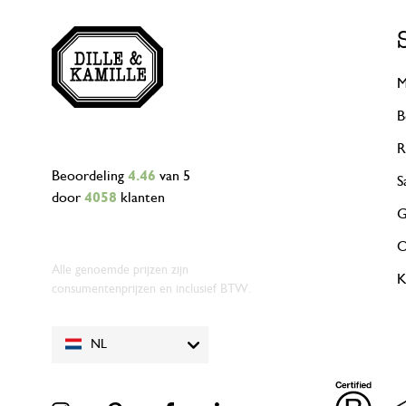
M
B
R
Beoordeling
4.46
van 5
S
door
4058
klanten
G
O
Alle genoemde prijzen zijn
K
consumentenprijzen en inclusief BTW.
NL