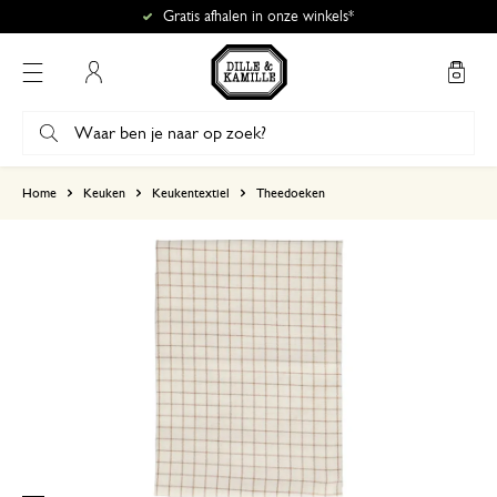
Gratis afhalen in onze winkels*
Mijn account
gebaseerd op 4 beoordelingen
Home
Keuken
Keukentextiel
Theedoeken
5
4
3
2
1
6 december 2024
Enkel een score, geen toelichting gege