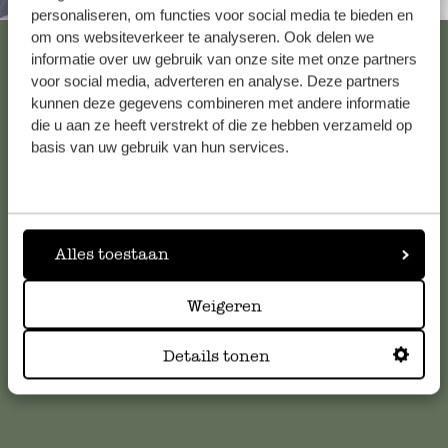
Altijd in de buurt
personaliseren, om functies voor social media te bieden en
om ons websiteverkeer te analyseren. Ook delen we
Bekijk alle 62 winkels
informatie over uw gebruik van onze site met onze partners
voor social media, adverteren en analyse. Deze partners
kunnen deze gegevens combineren met andere informatie
die u aan ze heeft verstrekt of die ze hebben verzameld op
Klantenservice
basis van uw gebruik van hun services.
Voor vragen, tips of hulp kun je contact opnemen met onze
klantenservice. Of bekijk hier het antwoord op de
meestgestelde vragen
.
Alles toestaan
klantenservice@dille-kamille.com
Weigeren
Online Klantenservice
Details tonen