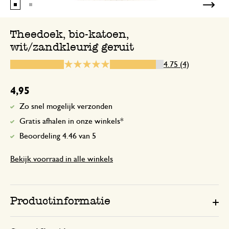
Theedoek, bio-katoen,
wit/zandkleurig geruit
24 december 2024
Enkel een score, geen toelichting gege
4.75 (4)
4,95
11 februari 2025
Zo snel mogelijk verzonden
Enkel een score, geen toelichting gege
Gratis afhalen in onze winkels*
Beoordeling 4.46 van 5
Bekijk voorraad in alle winkels
24 februari 2025
Enkel een score, geen toelichting gege
Productinformatie