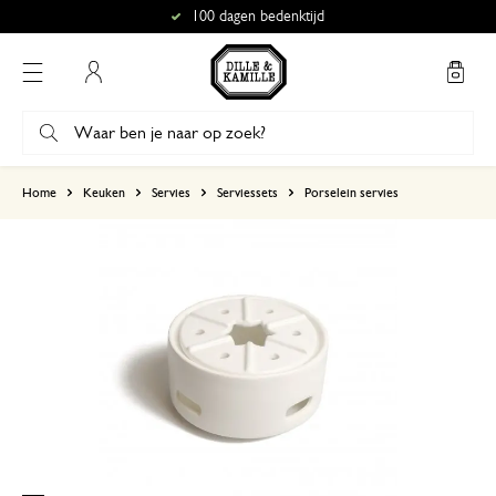
100 dagen bedenktijd
Mijn account
gebaseerd op 6 beoordelingen
Home
Keuken
Servies
Serviessets
Porselein servies
5
4
3
2
1
17 december 2024
Enkel een score, geen toelichting gege