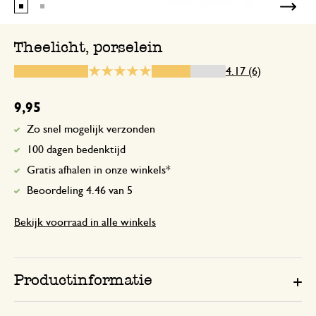
Mooie thee lichten maar wel
Theelicht, porselein
4.17 (6)
9 mei 2023
Mooie thee lichten maar wel oppassen d
9,95
er goed opzet anders glijd het er af. bij 
Zo snel mogelijk verzonden
het dekseltje er voor de zekerheid af g
100 dagen bedenktijd
rand zou net iets dieper moeten zitten
pot veiliger staat.
Gratis afhalen in onze winkels*
Beoordeling 4.46 van 5
Antwoord van Dille & Kamille
Bekijk voorraad in alle winkels
12 mei 2023
Bedankt voor je mooie beoordeling!
Productinformatie
lief maar lastig