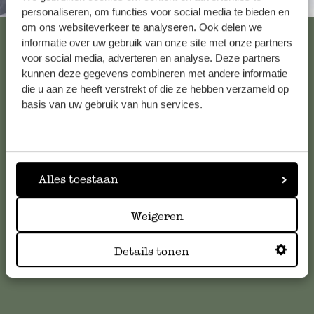
Altijd in de buurt
6 november 2024
personaliseren, om functies voor social media te bieden en
Enkel een score, geen toelichting gege
om ons websiteverkeer te analyseren. Ook delen we
Bekijk alle 62 winkels
informatie over uw gebruik van onze site met onze partners
voor social media, adverteren en analyse. Deze partners
Mooi theelichtje dat overal bij 
kunnen deze gegevens combineren met andere informatie
die u aan ze heeft verstrekt of die ze hebben verzameld op
Klantenservice
basis van uw gebruik van hun services.
21 april 2024
Mooi theelichtje dat overal bij past.
Voor vragen, tips of hulp kun je contact opnemen met onze
klantenservice. Of bekijk hier het antwoord op de
meestgestelde vragen
.
Alles toestaan
5 december 2023
klantenservice@dille-kamille.com
Enkel een score, geen toelichting gege
Weigeren
Online Klantenservice
Details tonen