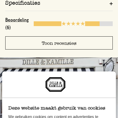
Specificaties
15 februari 2025
het is een lief leuk ding, maar naar na o
Beoordeling
het eigenlijk niet geschikt voor de mee
(6)
ouderwetsere theepotten, door de ribbe
risco's van dien. Omdraaien paste ook n
Toon recensies
alleen geschikt voor vlakke bodems . M
handig dat erbij te vertellen.
Antwoord van Dille & Kamille
17 februari 2025
Bedankt voor je beoordeling! We 
je feedback en geven het door aan 
betreffende afdeling.
Deze website maakt gebruik van cookies
We gebruiken cookies om content en advertenties te