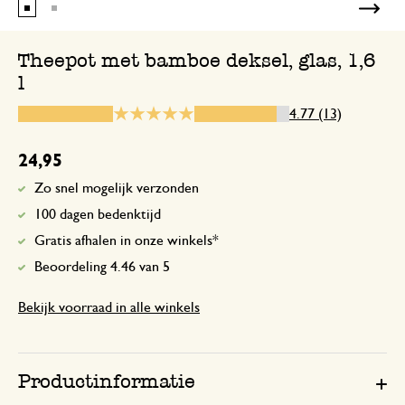
De kan is een kerst kado
Theepot met bamboe deksel, glas, 1,6
l
12 december 2023
4.77 (13)
Enkel een score, geen toelichting gege
24,95
Leuke vormgeving
Zo snel mogelijk verzonden
100 dagen bedenktijd
27 december 2023
Gratis afhalen in onze winkels*
Hij ziet er leuk uit en het werkt hoop 
Beoordeling 4.46 van 5
een cadeau.
Bekijk voorraad in alle winkels
Voor me kleindochter
Productinformatie
2 augustus 2024