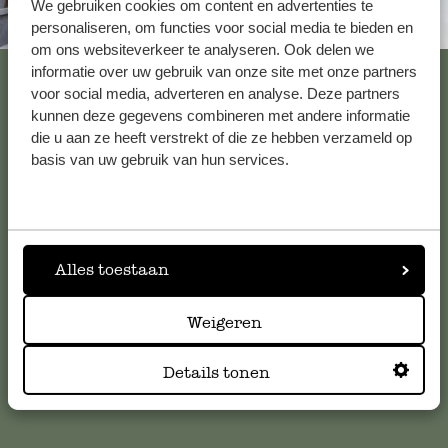
We gebruiken cookies om content en advertenties te
Altijd in de buurt
personaliseren, om functies voor social media te bieden en
om ons websiteverkeer te analyseren. Ook delen we
Alles volgens verwachting
Bekijk alle 62 winkels
informatie over uw gebruik van onze site met onze partners
voor social media, adverteren en analyse. Deze partners
kunnen deze gegevens combineren met andere informatie
3 maart 2026
die u aan ze heeft verstrekt of die ze hebben verzameld op
Klik - klik en bestelt netjes de volgend
Klantenservice
basis van uw gebruik van hun services.
dus alles SUPER
Voor vragen, tips of hulp kun je contact opnemen met onze
klantenservice. Of bekijk hier het antwoord op de
meestgestelde vragen
.
12 januari 2025
Alles toestaan
Enkel een score, geen toelichting gege
klantenservice@dille-kamille.com
Weigeren
Zoals verwacht
Details tonen
Online Klantenservice
14 augustus 2023
Zoals verwacht, mooi en praktisch.