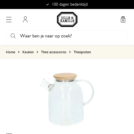
100 dagen bedenktijd
Mijn account
gebaseerd op 13 beoordelingen
Home
Keuken
Thee accessoires
Theepotten
5
4
3
2
1
De kan is een kerst kado
5 december 2023