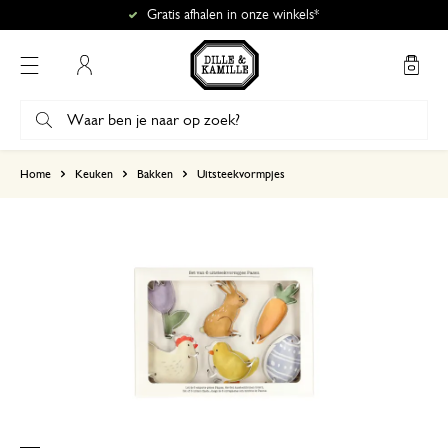
Gratis afhalen in onze winkels*
Mijn account
gebaseerd op 0 beoordeling
Home
Keuken
Bakken
Uitsteekvormpjes