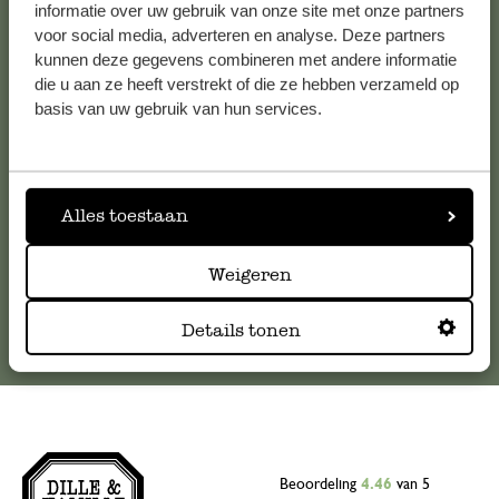
informatie over uw gebruik van onze site met onze partners
Klantenservice
voor social media, adverteren en analyse. Deze partners
kunnen deze gegevens combineren met andere informatie
Voor vragen, tips of hulp kun je contact opnemen met onze
die u aan ze heeft verstrekt of die ze hebben verzameld op
klantenservice. Of bekijk hier het antwoord op de
basis van uw gebruik van hun services.
meestgestelde vragen
.
klantenservice@dille-kamille.com
Alles toestaan
Online Klantenservice
Weigeren
Details tonen
Beoordeling
4.46
van 5