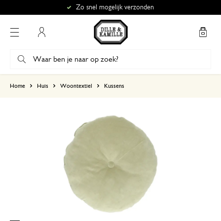
Zo snel mogelijk verzonden
Mijn account
gebaseerd op 2 beoordelingen
Home
Huis
Woontextiel
Kussens
5
4
3
2
1
18 mei 2023
Enkel een score, geen toelichting gege