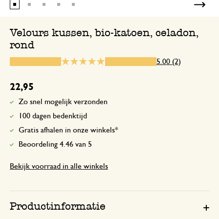
Goede kwaliteit
Velours kussen, bio-katoen, celadon,
rond
10 mei 2024
5.00 (2)
Goede kwaliteit
22,95
Antwoord van Dille & Kamille
Zo snel mogelijk verzonden
10 mei 2024
100 dagen bedenktijd
Bedankt voor je beoordeling. Veel p
Gratis afhalen in onze winkels*
je aankoop! 🌿🧺
Beoordeling 4.46 van 5
Bekijk voorraad in alle winkels
Productinformatie