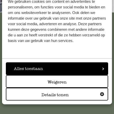
We gebruiken cookies om content en advertenties te
Altijd in de buurt
personaliseren, om functies voor social media te bieden en
om ons websiteverkeer te analyseren. Ook delen we
Bekijk alle 62 winkels
informatie over uw gebruik van onze site met onze partners
voor social media, adverteren en analyse. Deze partners
kunnen deze gegevens combineren met andere informatie
die u aan ze heeft verstrekt of die ze hebben verzameld op
Klantenservice
basis van uw gebruik van hun services.
Voor vragen, tips of hulp kun je contact opnemen met onze
klantenservice. Of bekijk hier het antwoord op de
meestgestelde vragen
.
Alles toestaan
klantenservice@dille-kamille.com
Weigeren
Details tonen
Online Klantenservice