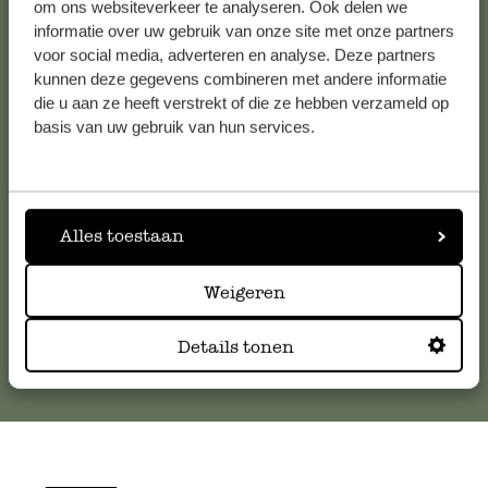
om ons websiteverkeer te analyseren. Ook delen we
informatie over uw gebruik van onze site met onze partners
voor social media, adverteren en analyse. Deze partners
Klantenservice
kunnen deze gegevens combineren met andere informatie
die u aan ze heeft verstrekt of die ze hebben verzameld op
Voor vragen, tips of hulp kun je contact opnemen met onze
basis van uw gebruik van hun services.
klantenservice. Of bekijk hier het antwoord op de
meestgestelde vragen
.
Alles toestaan
klantenservice@dille-kamille.com
Weigeren
Online Klantenservice
Details tonen