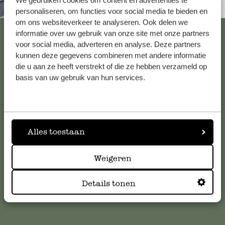
We gebruiken cookies om content en advertenties te
Altijd in de buurt
personaliseren, om functies voor social media te bieden en
om ons websiteverkeer te analyseren. Ook delen we
Bekijk alle 62 winkels
informatie over uw gebruik van onze site met onze partners
voor social media, adverteren en analyse. Deze partners
kunnen deze gegevens combineren met andere informatie
die u aan ze heeft verstrekt of die ze hebben verzameld op
Klantenservice
basis van uw gebruik van hun services.
Voor vragen, tips of hulp kun je contact opnemen met onze
klantenservice. Of bekijk hier het antwoord op de
meestgestelde vragen
.
Alles toestaan
klantenservice@dille-kamille.com
Weigeren
Details tonen
Online Klantenservice