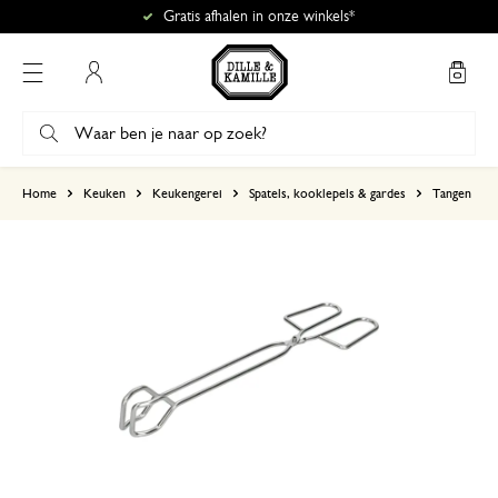
Gratis afhalen in onze winkels*
Mijn account
gebaseerd op 2 beoordelingen
Home
Keuken
Keukengerei
Spatels, kooklepels & gardes
Tangen
5
4
3
2
1
10 juli 2025
Enkel een score, geen toelichting gege