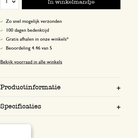
In winkelmandje
1
Geen idee of dit de komende 
Zo snel mogelijk verzonden
gaat…
100 dagen bedenktijd
Gratis afhalen in onze winkels*
15 november 2024
Beoordeling 4.46 van 5
Geen idee of dit de komende zomer ga
Maar het is een mooi product, sierlijk,
Bekijk voorraad in alle winkels
stevige veter om hem op te hangen.
Mooi en handig deursieraad
Productinformatie
12 augustus 2025
Specificaties
Ik gebruik zelf deze vliegenverjager al e
zomer. Het houdt de helft van de vliege
deur en het is een mooi sieraad voor de