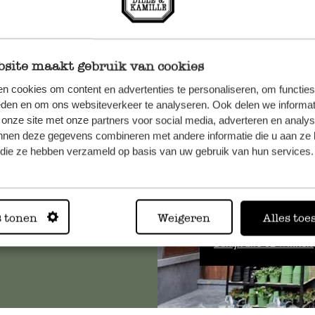
site maakt gebruik van cookies
n cookies om content en advertenties te personaliseren, om functies
et onze
eden en om ons websiteverkeer te analyseren. Ook delen we informat
 onze site met onze partners voor social media, adverteren en analy
nnen deze gegevens combineren met andere informatie die u aan ze 
f die ze hebben verzameld op basis van uw gebruik van hun services.
Altijd in
s tonen
Weigeren
Alles toe
Bekijk alle 62 winkels