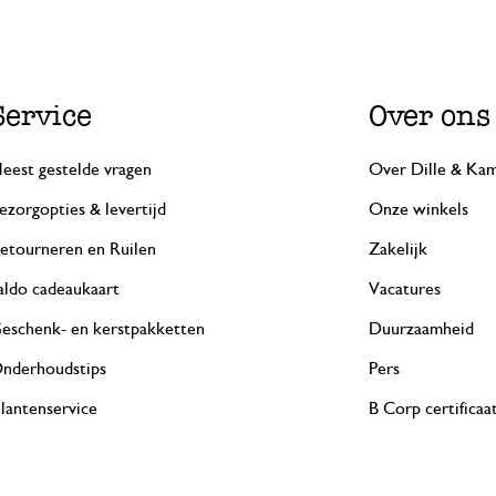
Service
Over ons
eest gestelde vragen
Over Dille & Kam
ezorgopties & levertijd
Onze winkels
etourneren en Ruilen
Zakelijk
aldo cadeaukaart
Vacatures
eschenk- en kerstpakketten
Duurzaamheid
nderhoudstips
Pers
lantenservice
B Corp certificaa