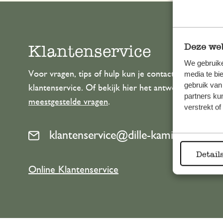
Klantenservice
Deze web
We gebruike
Voor vragen, tips of hulp kun je contact opnemen m
media te bi
gebruik van
klantenservice. Of bekijk hier het antwoord op de
partners ku
meestgestelde vragen
.
verstrekt o
klantenservice@dille-kamille.com
Detail
Online Klantenservice