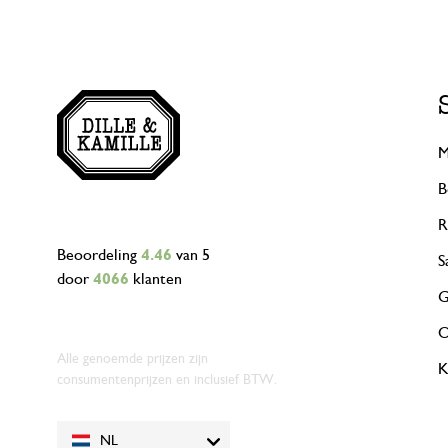
M
B
R
Beoordeling
4.46
van 5
S
door
4066
klanten
G
O
Alle genoemde prijzen zijn
K
consumentenprijzen en inclusief BTW.
NL