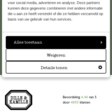
voor social media, adverteren en analyse. Deze partners
Voor vragen, tips of hulp kun je contact opnemen met onze
kunnen deze gegevens combineren met andere informatie
klantenservice. Of bekijk hier het antwoord op de
die u aan ze heeft verstrekt of die ze hebben verzameld op
meestgestelde vragen
.
basis van uw gebruik van hun services.
klantenservice@dille-kamille.com
Alles toestaan
Online Klantenservice
Weigeren
Details tonen
Beoordeling
4.46
van 5
door
4055
klanten