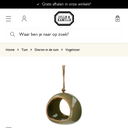
Gratis afhalen in onze winkels*
Mijn account
gebaseerd op 0 beoordeling
Home
Tuin
Dieren in de tuin
Vogelvoer