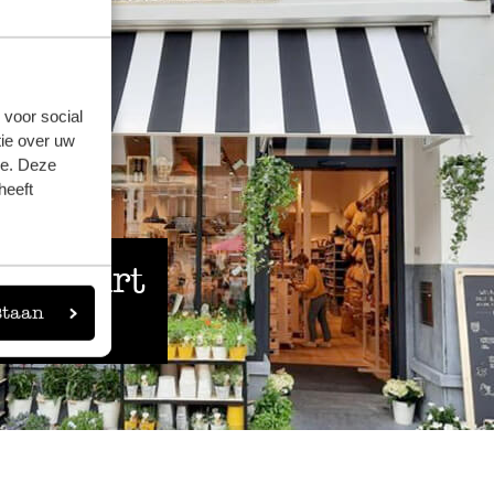
 voor social
ie over uw
se. Deze
heeft
 de buurt
staan