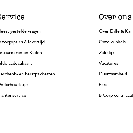
Service
Over ons
eest gestelde vragen
Over Dille & Kam
ezorgopties & levertijd
Onze winkels
etourneren en Ruilen
Zakelijk
aldo cadeaukaart
Vacatures
eschenk- en kerstpakketten
Duurzaamheid
nderhoudstips
Pers
lantenservice
B Corp certificaa