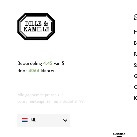
M
B
R
Beoordeling
4.45
van 5
S
door
4064
klanten
G
O
Alle genoemde prijzen zijn
K
consumentenprijzen en inclusief BTW.
NL