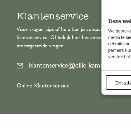
Klantenservice
Deze web
Voor vragen, tips of hulp kun je contact opnemen m
We gebruike
media te bi
klantenservice. Of bekijk hier het antwoord op de
gebruik van
meestgestelde vragen
.
partners ku
verstrekt o
klantenservice@dille-kamille.com
Detail
Online Klantenservice