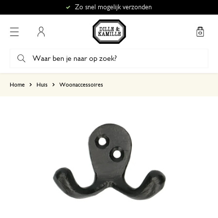
Zo snel mogelijk verzonden
Mijn account
gebaseerd op 0 beoordeling
Home
Huis
Woonaccessoires