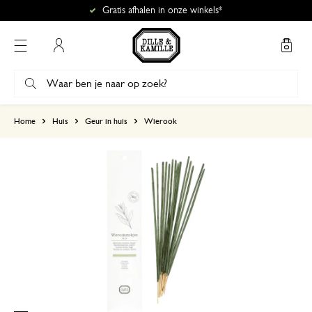
Gratis afhalen in onze winkels*
Mijn account
gebaseerd op 1 beoordeling
Home
Huis
Geur in huis
Wierook
5
4
3
2
1
16 augustus 2024
Enkel een score, geen toelichting gege