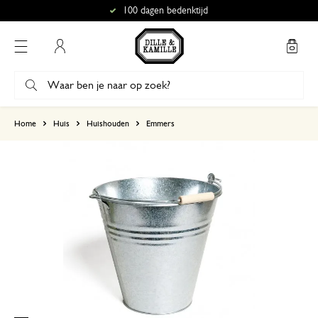
100 dagen bedenktijd
Mijn account
gebaseerd op 1 beoordeling
Home
Huis
Huishouden
Emmers
5
4
3
2
1
10 april 2026
Enkel een score, geen toelichting gege