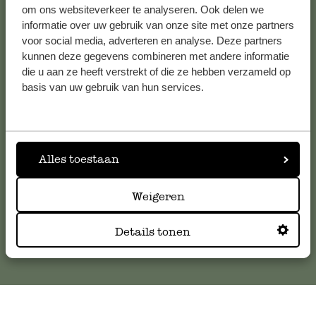
om ons websiteverkeer te analyseren. Ook delen we
informatie over uw gebruik van onze site met onze partners
voor social media, adverteren en analyse. Deze partners
Klantenservice
kunnen deze gegevens combineren met andere informatie
die u aan ze heeft verstrekt of die ze hebben verzameld op
basis van uw gebruik van hun services.
Voor vragen, tips of hulp kun je contact opnemen met onze
klantenservice. Of bekijk hier het antwoord op de
meestgestelde vragen
.
Alles toestaan
klantenservice@dille-kamille.com
Weigeren
Online Klantenservice
Details tonen