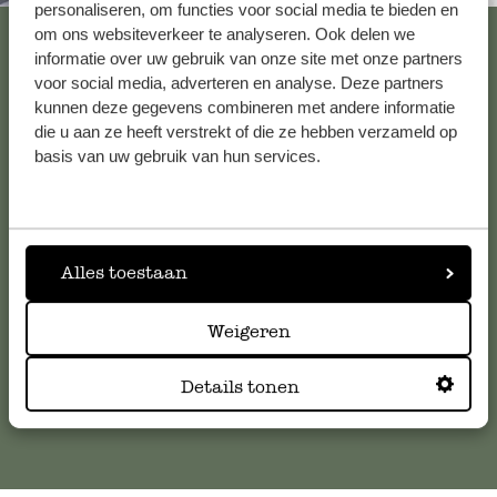
personaliseren, om functies voor social media te bieden en
Bekijk alle 62 winkels
om ons websiteverkeer te analyseren. Ook delen we
informatie over uw gebruik van onze site met onze partners
voor social media, adverteren en analyse. Deze partners
kunnen deze gegevens combineren met andere informatie
Klantenservice
die u aan ze heeft verstrekt of die ze hebben verzameld op
basis van uw gebruik van hun services.
Voor vragen, tips of hulp kun je contact opnemen met onze
klantenservice. Of bekijk hier het antwoord op de
meestgestelde vragen
.
Alles toestaan
klantenservice@dille-kamille.com
Weigeren
Online Klantenservice
Details tonen