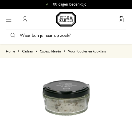
100 dagen bedenktijd
Mijn account
gebaseerd op 1 beoordeling
Home
Cadeau
Cadeau ideeën
Voor foodies en kookfans
5
4
3
2
1
Ik gebruik het voor vlees
17 juni 2026