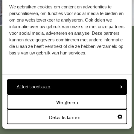
We gebruiken cookies om content en advertenties te
personaliseren, om functies voor social media te bieden en
Altijd in de buurt
om ons websiteverkeer te analyseren. Ook delen we
informatie over uw gebruik van onze site met onze partners
Bekijk alle 62 winkels
voor social media, adverteren en analyse. Deze partners
kunnen deze gegevens combineren met andere informatie
die u aan ze heeft verstrekt of die ze hebben verzameld op
basis van uw gebruik van hun services.
Klantenservice
Voor vragen, tips of hulp kun je contact opnemen met onze
klantenservice. Of bekijk hier het antwoord op de
Alles toestaan
meestgestelde vragen
.
Weigeren
klantenservice@dille-kamille.com
Details tonen
Online Klantenservice