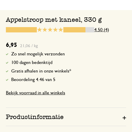
Het is te zoet. jammer dat het niet in e
met schroefdeksel.
Appelstroop met kaneel, 330 g
4.50 (4)
Antwoord van Dille & Kamille
17 maart 2025
6,95
21,06 / kg
Dank je wel voor je feedback! We b
dat smaak subjectief is, en het kan z
Zo snel mogelijk verzonden
appelstroop met kaneel voor somm
100 dagen bedenktijd
mensen iets te zoet is. Wat betreft
Gratis afhalen in onze winkels*
deksel, we zullen je suggestie voor
Beoordeling 4.46 van 5
schroefdeksel doorgeven aan de zus
afdeling.
Bekijk voorraad in alle winkels
Productinformatie
19 december 2024
Enkel een score, geen toelichting gege