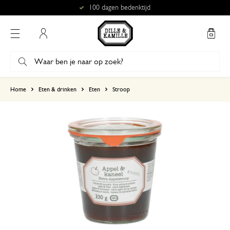
100 dagen bedenktijd
Mijn account
gebaseerd op 4 beoordelingen
Home
Eten & drinken
Eten
Stroop
5
4
3
2
1
Het is te zoet.
14 maart 2025