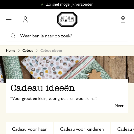
Zo snel mogelijk verzonden
Mijn account
Home
Cadeau
Cadeau ideeën
Cadeau ideeën
Voor groot en klein, voor groen- en woonliefhebbers, voor creatievelingen en thuiskoks: bij Dille & Kamille vind je voor iedereen een mooi cadeau!
Meer
Cadeau voor haar
Cadeau voor kinderen
Cadeau 