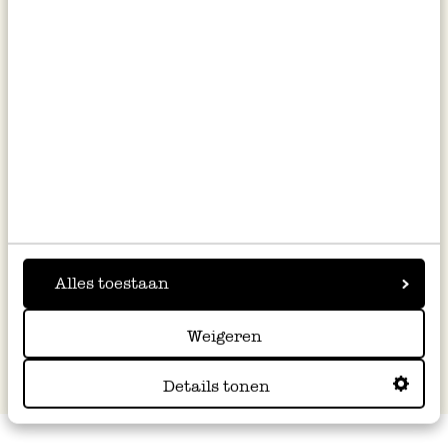
Kinderschort, GOTS bio-
Kaartenhouder met knijper
katoen, veldbloemen
8,95
2,50
Alles toestaan
1
2
3
4
5
Weigeren
Details tonen