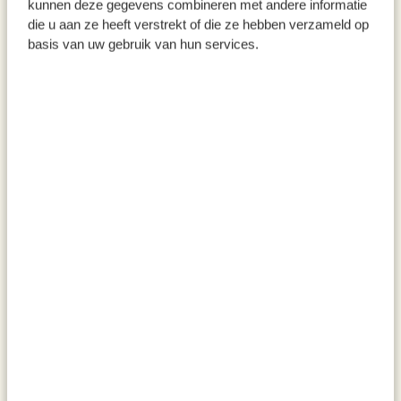
kunnen deze gegevens combineren met andere informatie
die u aan ze heeft verstrekt of die ze hebben verzameld op
basis van uw gebruik van hun services.
Theezeefje met greepjes, laser,
Eiersnijder, aluminium
rvs
6,95
7,95