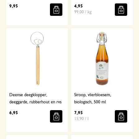
9,95
4,95
99,00 / kg
Deense deegklopper,
Siroop, vlierbloesem,
deeggarde, rubberhout en rvs
biologisch, 500 ml
6,95
7,95
15,90 / l