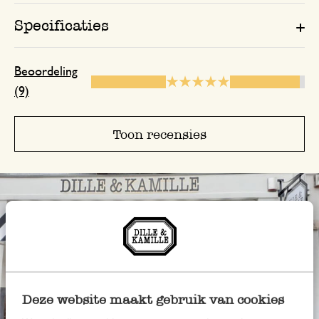
verpakt. Binnenkort vertrekken we (dee
Frankrijk. Een mooi cadeautje ter kenn
Specificaties
de nieuwe buren🙂
Beoordeling
Antwoord van Dille & Kamille
(9)
25 maart 2024
Bedankt voor je bericht! Leuk idee
Toon recensies
bekers te vullen met chocolade-eitj
plezier in Frankrijk!
Gevelmok van one geboortepl
6 mei 2024
Gevelmok van one geboorteplaatsen Wi
geboorteplaats maar ook van die van mi
Deze website maakt gebruik van cookies
die van onze zoon een gevelmokje hebb