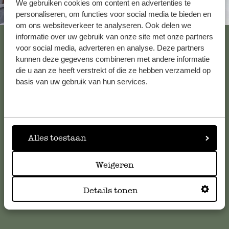
geboortesteden op een rij. In Amsterda
We gebruiken cookies om content en advertenties te
Altijd in de buurt
mis en dus moest ik over tot bestellen.
personaliseren, om functies voor social media te bieden en
om ons websiteverkeer te analyseren. Ook delen we
bezorgd, op tijd en regelmatig geïnfor
Bekijk alle 62 winkels
informatie over uw gebruik van onze site met onze partners
levering. En misschien wel het belangrij
voor social media, adverteren en analyse. Deze partners
ontzettend goed en beschermd ingepak
kunnen deze gegevens combineren met andere informatie
kunnen andere webshops nog veel van l
die u aan ze heeft verstrekt of die ze hebben verzameld op
inpakken is goed aangekomen en voork
Klantenservice
basis van uw gebruik van hun services.
teleurstellingen, retour sturen en ander
Complimenten aan het hele inpakte.
Voor vragen, tips of hulp kun je contact opnemen met onze
klantenservice. Of bekijk hier het antwoord op de
Antwoord van Dille & Kamille
meestgestelde vragen
.
Alles toestaan
10 mei 2024
Bedankt voor je beoordeling. Veel p
klantenservice@dille-kamille.com
Weigeren
de mokjes! 🌿
Details tonen
Online Klantenservice
Ben echt super blij met het pr