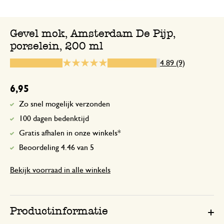
👌🏻
Gevel mok, Amsterdam De Pijp,
porselein, 200 ml
3 mei 2025
4.89 (9)
Idem als in de vorige feedback
6,95
Zo snel mogelijk verzonden
12 februari 2025
100 dagen bedenktijd
Enkel een score, geen toelichting gege
Gratis afhalen in onze winkels*
Beoordeling 4.46 van 5
Geweldig leuke beker
Bekijk voorraad in alle winkels
22 maart 2024
Geweldig leuke beker. We hebben er 1
Productinformatie
hebben er chocolade-eitjes in gedaan en 