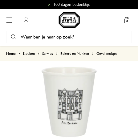
100 dagen bedenktijd
Mijn account
gebaseerd op 9 beoordelingen
Home
Keuken
Servies
Bekers en Mokken
Gevel mokjes
5
4
3
2
1
6 januari 2025
Enkel een score, geen toelichting gege