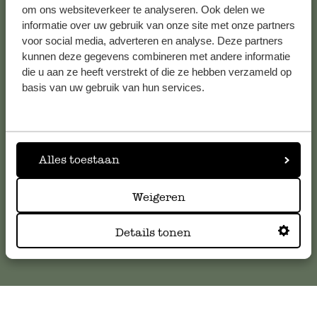
om ons websiteverkeer te analyseren. Ook delen we
informatie over uw gebruik van onze site met onze partners
voor social media, adverteren en analyse. Deze partners
Klantenservice
kunnen deze gegevens combineren met andere informatie
die u aan ze heeft verstrekt of die ze hebben verzameld op
basis van uw gebruik van hun services.
Voor vragen, tips of hulp kun je contact opnemen met onze
klantenservice. Of bekijk hier het antwoord op de
meestgestelde vragen
.
Alles toestaan
klantenservice@dille-kamille.com
Weigeren
Online Klantenservice
Details tonen