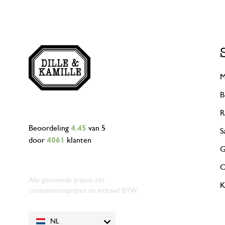
M
B
R
Beoordeling
4.45
van 5
S
door
4061
klanten
G
O
Alle genoemde prijzen zijn
K
consumentenprijzen en inclusief BTW.
NL