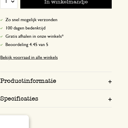
In winkelmandje
1
Zo snel mogelijk verzonden
28 maart 2024
100 dagen bedenktijd
Enkel een score, geen toelichting gege
Gratis afhalen in onze winkels*
Beoordeling 4.45 van 5
Bekijk voorraad in alle winkels
23 januari 2025
Enkel een score, geen toelichting gege
Productinformatie
Antwoord van Dille & Kamille
27 januari 2025
Specificaties
Bedankt voor je beoordelingen!