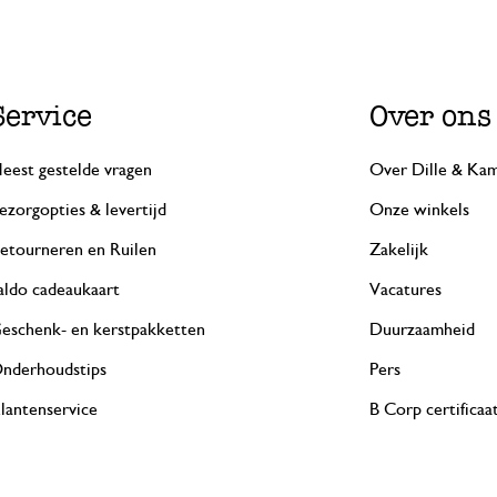
Service
Over ons
eest gestelde vragen
Over Dille & Kam
ezorgopties & levertijd
Onze winkels
etourneren en Ruilen
Zakelijk
aldo cadeaukaart
Vacatures
eschenk- en kerstpakketten
Duurzaamheid
nderhoudstips
Pers
lantenservice
B Corp certificaa