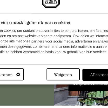
site maakt gebruik van cookies
n cookies om content en advertenties te personaliseren, om functies
et onze
eden en om ons websiteverkeer te analyseren. Ook delen we informat
 onze site met onze partners voor social media, adverteren en analy
nnen deze gegevens combineren met andere informatie die u aan ze 
f die ze hebben verzameld op basis van uw gebruik van hun services.
Altijd in
s tonen
Weigeren
Alles toe
Bekijk alle 62 winkels