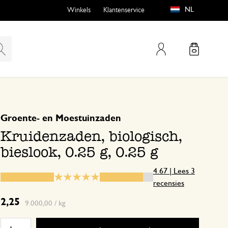
NL
Winkels
Klantenservice
Mijn account
gebaseerd op 3 beoordelingen
5
4
Groente- en Moestuinzaden
emen
buiten?
3
Kruidenzaden, biologisch,
2
bieslook, 0.25 g, 0.25 g
1
4.67 | Lees 3
recensies
n
2,25
9.000,00 / kg
30 april 2026
Enkel een score, geen toelichting gege