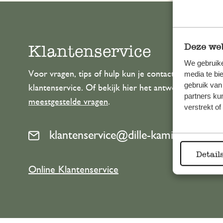
Klantenservice
Deze web
We gebruike
Voor vragen, tips of hulp kun je contact opnemen m
media te bi
gebruik van
klantenservice. Of bekijk hier het antwoord op de
partners ku
meestgestelde vragen
.
verstrekt o
klantenservice@dille-kamille.com
Detail
Online Klantenservice