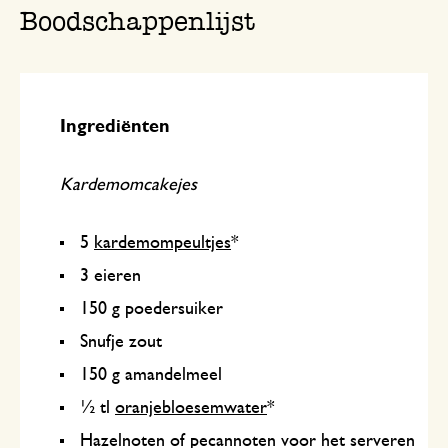
Boodschappenlijst
Ingrediënten
Kardemomcakejes
5
kardemompeultjes
*
3 eieren
150 g poedersuiker
Snufje zout
150 g amandelmeel
½ tl
oranjebloesemwater
*
Hazelnoten of pecannoten voor het serveren