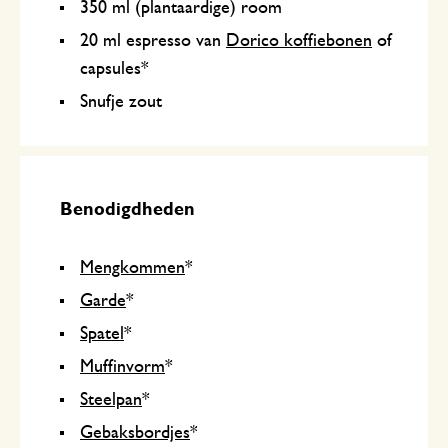
350 ml (plantaardige) room
20 ml espresso van
Dorico koffiebonen
of
capsules*
Snufje zout
Benodigdheden
Mengkommen
*
Garde
*
Spatel
*
Muffinvorm
*
Steelpan
*
Gebaksbordjes
*