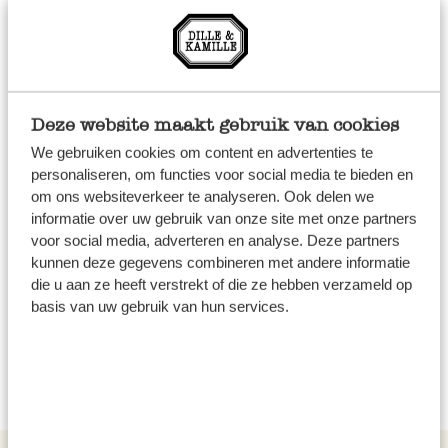
Serveren
Verdeel de cakejes over de bordjes.
Zet op elk cakeje een gepocheerde peer.
Deze website maakt gebruik van cookies
We gebruiken cookies om content en advertenties te
Hak een handje hazelnoten of pecannoten grof
personaliseren, om functies voor social media te bieden en
en strooi rondom de peren.
om ons websiteverkeer te analyseren. Ook delen we
informatie over uw gebruik van onze site met onze partners
Giet de espressosaus over de gepocheerde
voor social media, adverteren en analyse. Deze partners
kunnen deze gegevens combineren met andere informatie
peren en rond de kardemomcakejes.
die u aan ze heeft verstrekt of die ze hebben verzameld op
basis van uw gebruik van hun services.