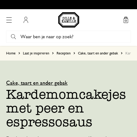
Gratis afhalen in onze winkels*
Mijn account
Home
Laat je inspireren
Recepten
Cake, taart en ander gebak
Kardem
Cake, taart en ander gebak
Kardemomcakejes
met peer en
espressosaus