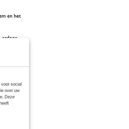
oem en het
, erdoor.
r (niet
 punt van
 voor social
ie over uw
 in: het
se. Deze
heeft
ens in