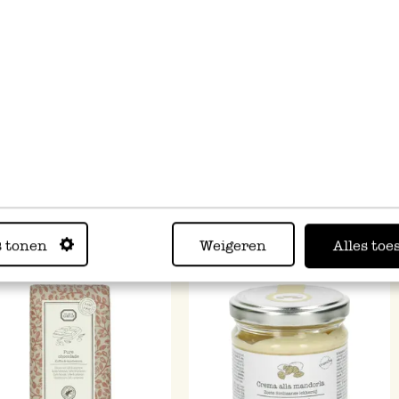
Bekijk onze artikele
s tonen
Weigeren
Alles toe