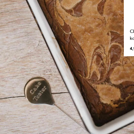
Ch
k
4,