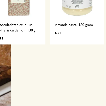
ocoladetablet, puur,
Amandelpasta, 180 gram
offie & kardemom 130 g
6,95
95