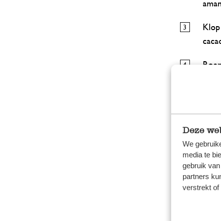
aman
Klop 
caca
Roer
Vet 
Verw
late
Deze web
de ca
We gebruike
media te bi
Bak d
gebruik van
partners ku
deeg 
verstrekt o
Laat 
gelij