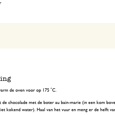
er
ding
arm de oven voor op 175 ˚C.
t de chocolade met de boter au bain-marie (in een kom bov
niet kokend water). Haal van het vuur en meng er de helft va