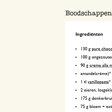
Boodschappenl
Ingrediënten
130 g
pure choc
100 g ongezoute
90 g
crema alla 
amandelcrème)
1 tl
vanillepasta
*
2 eieren, losgek
175 g donkerbru
75 g bloem + ex