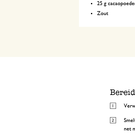
25 g cacaopoed
Zout
Berei
Verw
Smel
net 