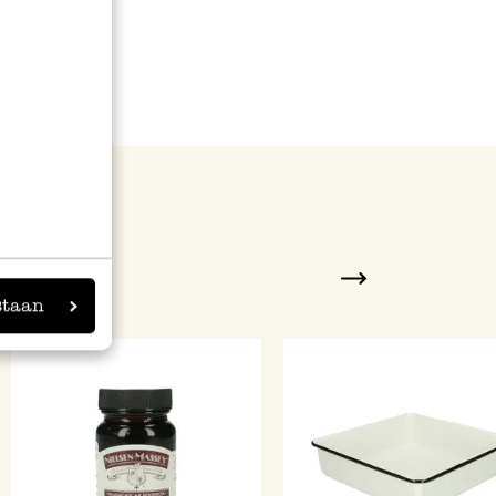
n
Next
staan