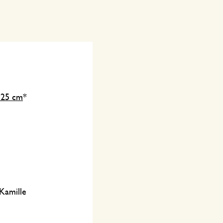
 25 cm
*
 Kamille