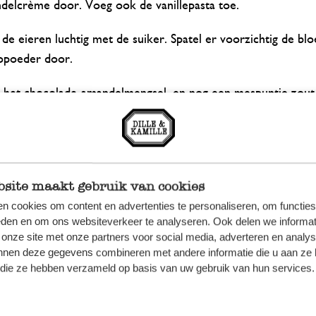
delcrème door. Voeg ook de vanillepasta toe.
de eieren luchtig met de suiker. Spatel er voorzichtig de bl
opoeder door.
 het chocolade-amandelmengsel, en nog een mespuntje zout
de bakvorm in, bestuif met bloem en doe het beslag erin.
arm de rest van de amandelcrème in de steelpan op laag vuu
n koken). Schep wat toefjes op het beslag en maak er met de
site maakt gebruik van cookies
ketester sierlijke 'swirls' van.
n cookies om content en advertenties te personaliseren, om functies
eden en om ons websiteverkeer te analyseren. Ook delen we informat
e brownie in 30 - 35 minuten gaar. Prik er met de caketester
 onze site met onze partners voor social media, adverteren en analy
nnen deze gegevens combineren met andere informatie die u aan ze 
mag van binnen nog iets vochtig zijn.
f die ze hebben verzameld op basis van uw gebruik van hun services.
de swirl brownie volledig afkoelen in de vorm en snij vervolg
ke stukken.