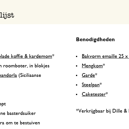
ijst
Benodigdheden
olade koffie & kardemom
*
Bakvorm emaille 25 x
n roomboter, in blokjes
Mengkom
*
mandorla
(Siciliaanse
Garde
*
*
Steelpan
*
Caketester
*
lopt
*Verkrijgbaar bij Dille &
ine basterdsuiker
tra om te bestuiven