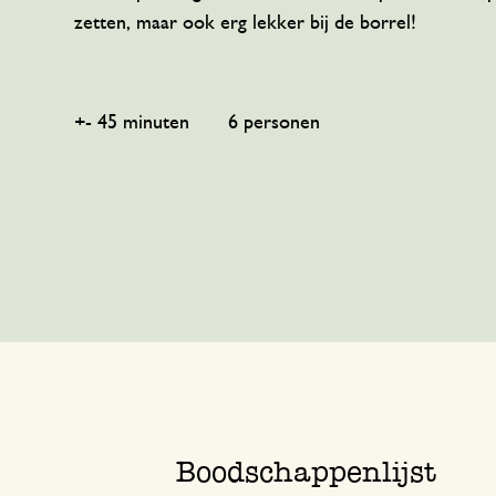
Keukentextiel
Kaarsen
Zoetwaren
Cadeaukaarten
zetten, maar ook erg lekker bij de borrel!
Tafeltextiel
Kaarsenhouders
Thee accessoires
Manden
+- 45 minuten 6 personen
Koffie accessoires
Schrijven & hobby
Bestek
Tassen
Internationale keukens
Boeken
Boodschappenlijst