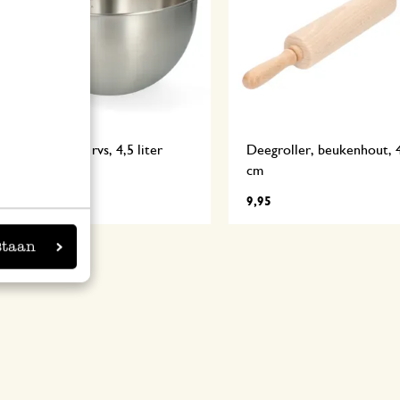
Mengkom, rvs, 4,5 liter
Deegroller, beukenhout, 
cm
12,95
9,95
staan