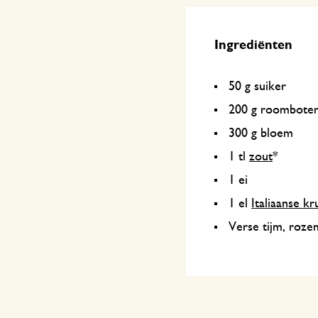
Ingrediënten
50 g suiker
200 g roombote
300 g bloem
1 tl
zout
*
1 ei
1 el
Italiaanse kr
Verse tijm, rozem