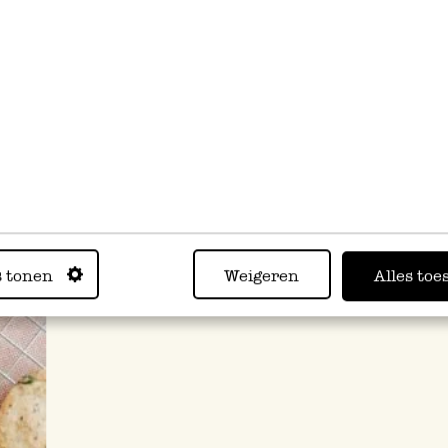
aliaanse kruiden,
Bakring, rond, rvs, Ø 6 cm
ologisch, blikje, 30 g
2,50
95
s tonen
Weigeren
Alles toe