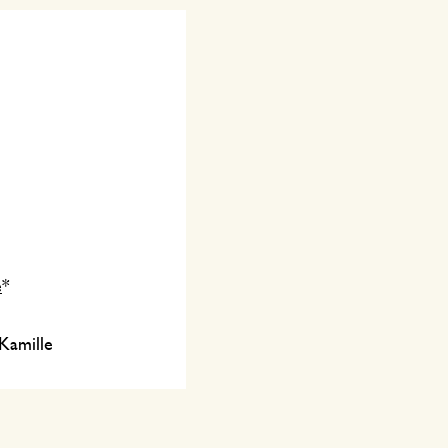
e
*
 Kamille