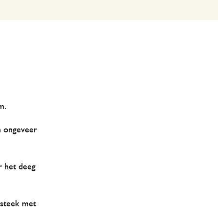
m.
n ongeveer
r het deeg
 steek met