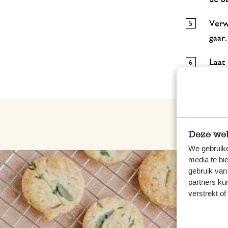
Verw
gaar.
Laat
of sc
Deze web
We gebruike
media te bi
gebruik van
partners ku
verstrekt o