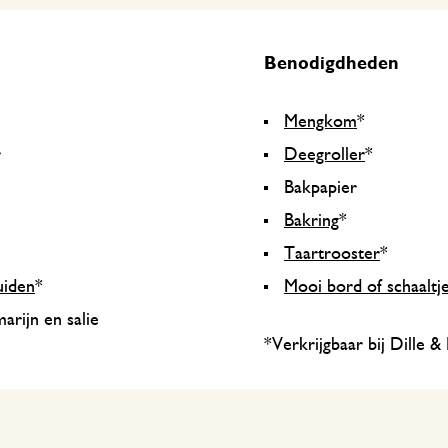
Benodigdheden
Mengkom
*
r
Deegroller
*
Bakpapier
Bakring
*
Taartrooster
*
uiden
*
Mooi bord of schaaltj
arijn en salie
*Verkrijgbaar bij Dille &