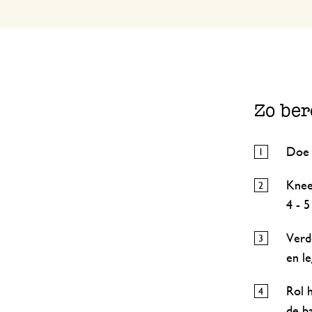
Zo ber
Doe a
Knee
4 - 
Verde
en le
Rol 
de ba