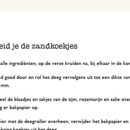
eid je de zandkoekjes
lle ingrediënten, op de verse kruiden na, bij elkaar in de ko
d goed door en rol het deeg vervolgens uit tot een dikte va
5 mm.
el de blaadjes en takjes van de tijm, rozemarijn en salie ove
g er bakpapier op.
hier met de deegroller overheen, verwijder het bakpapier en
kring koekjes uit het deeg.