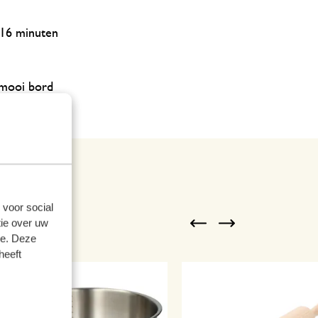
 16 minuten
 mooi bord
 voor social
n
Previous
Next
ie over uw
se. Deze
heeft