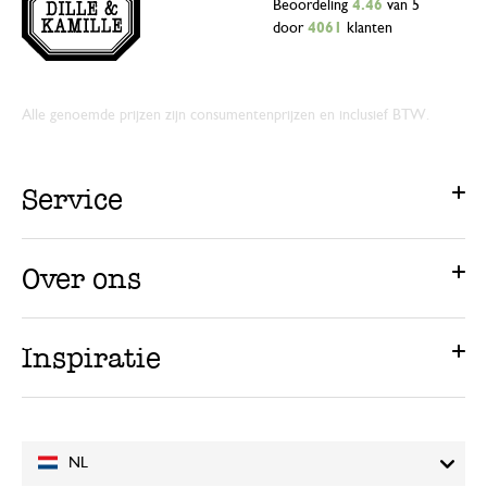
Beoordeling
4.46
van 5
door
4061
klanten
Alle genoemde prijzen zijn consumentenprijzen en inclusief BTW.
Service
Over ons
Inspiratie
NL