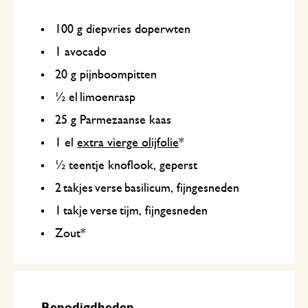
100 g diepvries doperwten
1 avocado
20 g pijnboompitten
½ el limoenrasp
25 g Parmezaanse kaas
1 el
extra vierge olijfolie
*
½ teentje knoflook, geperst
2 takjes verse basilicum, fijngesneden
1 takje verse tijm, fijngesneden
Zout*
Benodigdheden